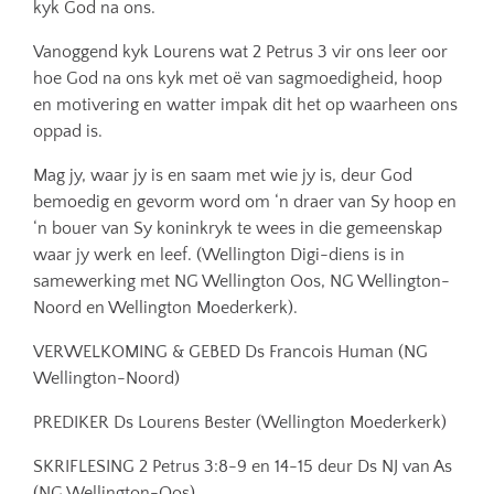
kyk God na ons.
Vanoggend kyk Lourens wat 2 Petrus 3 vir ons leer oor
hoe God na ons kyk met oë van sagmoedigheid, hoop
en motivering en watter impak dit het op waarheen ons
oppad is.
Mag jy, waar jy is en saam met wie jy is, deur God
bemoedig en gevorm word om ‘n draer van Sy hoop en
‘n bouer van Sy koninkryk te wees in die gemeenskap
waar jy werk en leef. (Wellington Digi-diens is in
samewerking met NG Wellington Oos, NG Wellington-
Noord en Wellington Moederkerk).
VERWELKOMING & GEBED Ds Francois Human (NG
Wellington-Noord)
PREDIKER Ds Lourens Bester (Wellington Moederkerk)
SKRIFLESING 2 Petrus 3:8-9 en 14-15 deur Ds NJ van As
(NG Wellington-Oos)