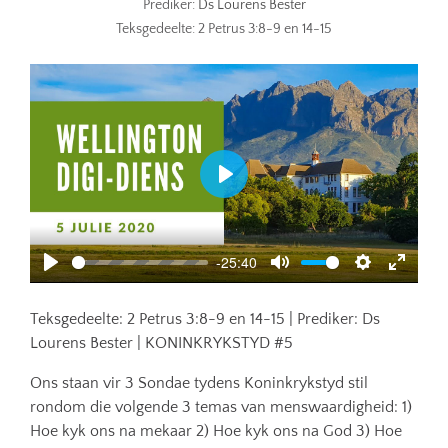
Prediker:
Ds Lourens Bester
Teksgedeelte:
2 Petrus 3:8-9 en 14-15
Play
-25:40
Play
Mute
Settings
Enter
fullscr
Teksgedeelte: 2 Petrus 3:8-9 en 14-15 | Prediker: Ds
Lourens Bester | KONINKRYKSTYD #5
Ons staan vir 3 Sondae tydens Koninkrykstyd stil
rondom die volgende 3 temas van menswaardigheid: 1)
Hoe kyk ons na mekaar 2) Hoe kyk ons na God 3) Hoe