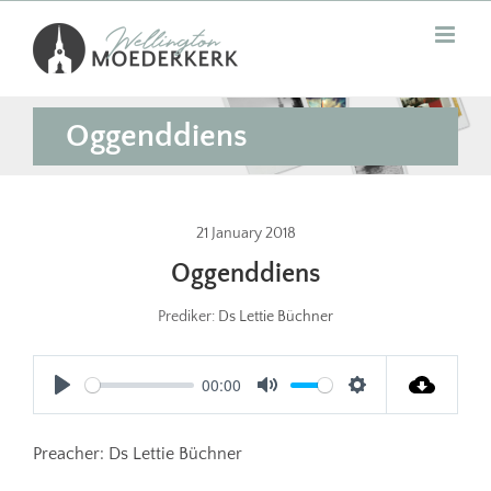
Skip
to
content
Oggenddiens
21 January 2018
Oggenddiens
Prediker:
Ds Lettie Büchner
00:00
Play
Mute
Settings
Preacher: Ds Lettie Büchner