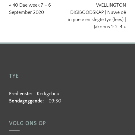
« 40 Dae week 7 – 6
WELLINGTON
September 2020
DIGIBOODSKAP | Nuwe oë
in goeie en slegte tye (lees) |
Jakobus 1: 2-4 »
TYE
Eredienste:
Kerkgebou
Sondagoggende:
09:30
VOLG ONS OP