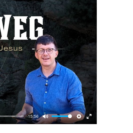
-15:56
Mute
Settings
Enter
fullscreen