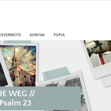
KSVENNOTE
KONTAK
POPIA
E WEG //
 Psalm 23