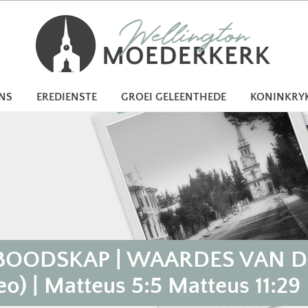
ONS
EREDIENSTE
GROEI GELEENTHEDE
KONINKRY
OODSKAP | WAARDES VAN DI
o) | Matteus 5:5 Matteus 11:29