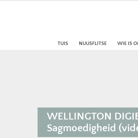
Skip
to
content
TUIS
NUUSFLITSE
WIE IS 
WELLINGTON DIGIB
Sagmoedigheid (vide