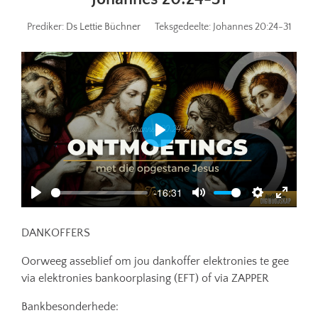
Prediker:
Ds Lettie Büchner
Teksgedeelte:
Johannes 20:24-31
Play
-16:31
Play
Mute
Settings
Enter
fullscr
DANKOFFERS
Oorweeg asseblief om jou dankoffer elektronies te gee
via elektronies bankoorplasing (EFT) of via ZAPPER
Bankbesonderhede: