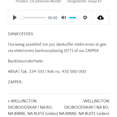
Prediker:
Ds Johannes Nortier
Teksgedeelte:
Jesaja 43
00:00
Play
Mute
Settings
DANKOFFERS
Oorweeg asseblief om jou dankoffer elektronies te gee
via elektronies bankoorplasing (EFT) of via ZAPPER
Bankbesonderhede:
ABSA | Tak: 334-510 | Rek no. 430 580 000
ZAPPER:
« WELLINGTON
WELLINGTON
DIGIBOODSKAP | NA BO,
DIGIBOODSKAP | NA BO,
NA BINNE, NA BUITE (video)
NA BINNE, NA BUITE (video)