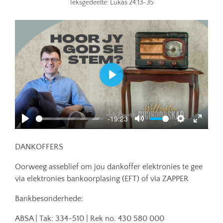
Teksgedeelte:
Lukas 24:13-35
Play
-19:23
Play
Mute
Settings
Enter
fullscr
DANKOFFERS
Oorweeg asseblief om jou dankoffer elektronies te gee
via elektronies bankoorplasing (EFT) of via ZAPPER
Bankbesonderhede:
ABSA | Tak: 334-510 | Rek no. 430 580 000