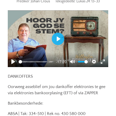
Prediker:
Johan Crous
Teksgedeelte:
Lukas 24: 13-33
Play
-17:20
Play
Mute
Settings
Enter
fullscr
DANKOFFERS
Oorweeg asseblief om jou dankoffer elektronies te gee
via elektronies bankoorplasing (EFT) of via ZAPPER
Bankbesonderhede:
ABSA | Tak: 334-510 | Rek no. 430 580 000