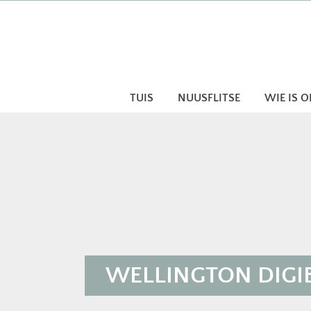
Skip
to
content
TUIS
NUUSFLITSE
WIE IS 
WELLINGTON DIGIBO