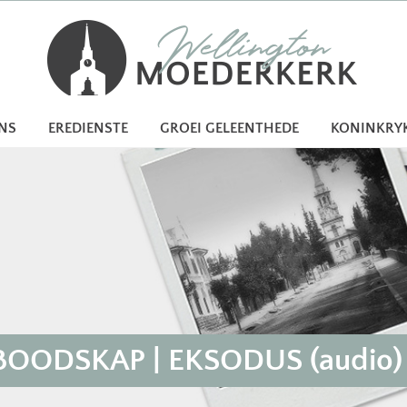
ONS
EREDIENSTE
GROEI GELEENTHEDE
KONINKRY
ODSKAP | EKSODUS (audio) |