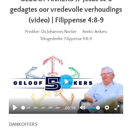
gedagtes oor vredevolle verhoudings
(video) | Filippense 4:8‐9
Prediker:
Ds Johannes Nortier
Reeks:
Ankers
Teksgedeelte:
Filippense 4:8‐9
Play
-20:16
Play
Mute
Settings
Enter
fullscr
DANKOFFERS