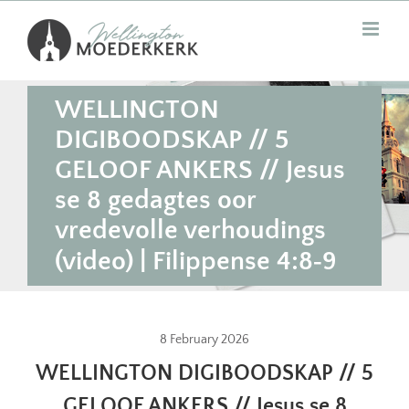
Skip
to
content
WELLINGTON
DIGIBOODSKAP // 5
GELOOF ANKERS // Jesus
se 8 gedagtes oor
vredevolle verhoudings
(video) | Filippense 4:8‐9
8 February 2026
WELLINGTON DIGIBOODSKAP // 5
GELOOF ANKERS // Jesus se 8