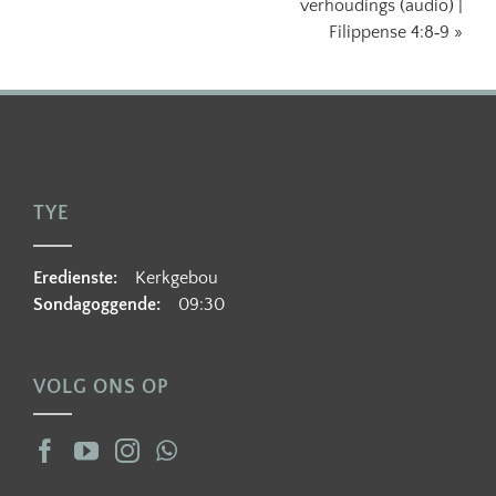
verhoudings (audio) |
Filippense 4:8‐9 »
TYE
Eredienste:
Kerkgebou
Sondagoggende:
09:30
VOLG ONS OP