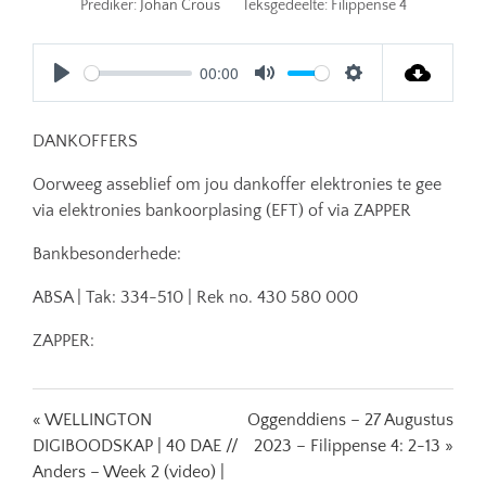
Prediker:
Johan Crous
Teksgedeelte:
Filippense 4
00:00
Play
Mute
Settings
DANKOFFERS
Oorweeg asseblief om jou dankoffer elektronies te gee
via elektronies bankoorplasing (EFT) of via ZAPPER
Bankbesonderhede:
ABSA | Tak: 334-510 | Rek no. 430 580 000
ZAPPER:
« WELLINGTON
Oggenddiens – 27 Augustus
DIGIBOODSKAP | 40 DAE //
2023 – Filippense 4: 2-13 »
Anders – Week 2 (video) |