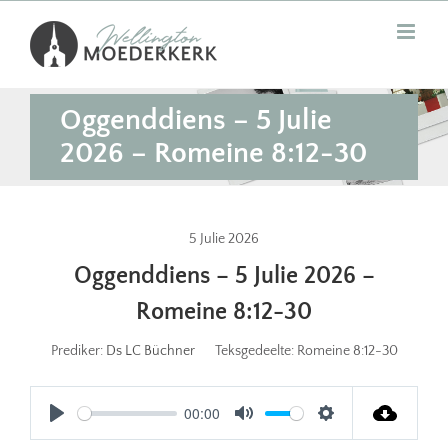
Skip
to
content
Oggenddiens – 5 Julie
2026 – Romeine 8:12-30
5 Julie 2026
Oggenddiens – 5 Julie 2026 –
Romeine 8:12-30
Prediker:
Ds LC Büchner
Teksgedeelte:
Romeine 8:12-30
00:00
Play
Mute
Settings