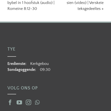
bybel in 1 hoofstuk (audio) |
sien (video) | Verskeie
Romeine 8:12-30
teksgedeeltes »
TYE
Eredienste:
Kerkgebou
Sondagoggende:
09:30
VOLG ONS OP