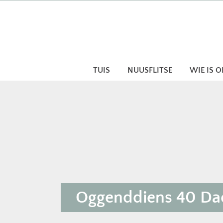
Skip
to
content
TUIS
NUUSFLITSE
WIE IS 
Oggenddiens 40 Dae