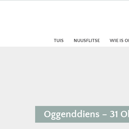
Skip
to
content
TUIS
NUUSFLITSE
WIE IS 
Oggenddiens – 31 Ok