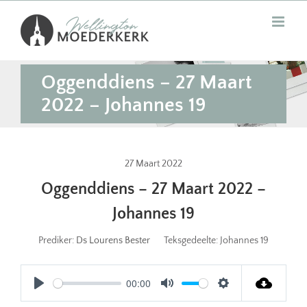
Skip
to
content
Oggenddiens – 27 Maart
2022 – Johannes 19
27 Maart 2022
Oggenddiens – 27 Maart 2022 –
Johannes 19
Prediker:
Ds Lourens Bester
Teksgedeelte:
Johannes 19
00:00
Play
Mute
Settings