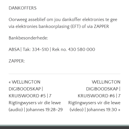
DANKOFFERS
Oorweeg asseblief om jou dankoffer elektronies te gee
via elektronies bankoorplasing (EFT) of via ZAPPER
Bankbesonderhede:
ABSA | Tak: 334-510 | Rek no. 430 580 000
ZAPPER:
« WELLINGTON
WELLINGTON
DIGIBOODSKAP |
DIGIBOODSKAP |
KRUISWOORD #5 | 7
KRUISWOORD #6 | 7
Rigtingwysers vir die lewe
Rigtingwysers vir die lewe
(audio) | Johannes 19:28-29
(video) | Johannes 19:30 »