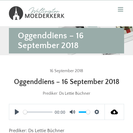
Skip
to
content
Oggenddiens – 16
September 2018
16 September 2018
Oggenddiens – 16 September 2018
Prediker:
Ds Lettie Büchner
00:00
Play
Mute
Settings
Prediker: Ds Lettie Büchner