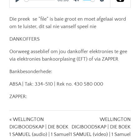
Play
Mute
Settings
Die preek se “file” is baie groot en moet afgelaai word
om te luister, dit sal nie vanself speel nie
DANKOFFERS
Oorweeg asseblief om jou dankoffer elektronies te gee
via elektronies bankoorplasing (EFT) of via ZAPPER
Bankbesonderhede:
ABSA | Tak: 334-510 | Rek no. 430 580 000
ZAPPER:
« WELLINGTON
WELLINGTON
DIGIBOODSKAP | DIE BOEK
DIGIBOODSKAP | DIE BOEK
1 SAMUEL (audio) | 1 Samuel
1 SAMUEL (video) | 1 Samuel