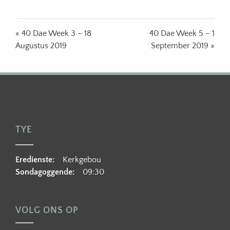
« 40 Dae Week 3 – 18
40 Dae Week 5 – 1
Augustus 2019
September 2019 »
TYE
Eredienste:
Kerkgebou
Sondagoggende:
09:30
VOLG ONS OP