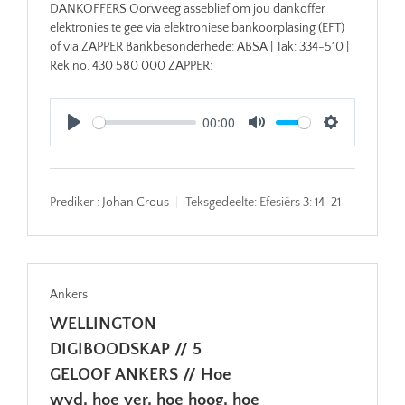
DANKOFFERS Oorweeg asseblief om jou dankoffer
elektronies te gee via elektroniese bankoorplasing (EFT)
of via ZAPPER Bankbesonderhede: ABSA | Tak: 334-510 |
Rek no. 430 580 000 ZAPPER:
00:00
Play
Mute
Settings
Prediker :
Johan Crous
Teksgedeelte:
Efesiërs 3: 14-21
Ankers
WELLINGTON
DIGIBOODSKAP // 5
GELOOF ANKERS // Hoe
wyd, hoe ver, hoe hoog, hoe