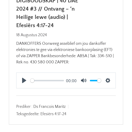
DIGIBOODSKAP | 40 DAE
2024 #3 // Ontvang – ‘n
Heilige lewe (audio) |
Efesiërs 4:17-24
18 Augustus 2024
DANKOFFERS Oorweeg asseblief om jou dankoffer
elektronies te gee via elektroniese bankoorplasing (EFT)
of via ZAPPER Bankbesonderhede: ABSA | Tak: 334-510 |
Rek no. 430 580 000 ZAPPER:
00:00
Play
Mute
Settings
Prediker :
Ds Francois Maritz
Teksgedeelte:
Efesiërs 4:17-24