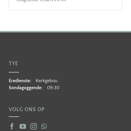
Teksgedeelte:
Efesiërs 4:17-24
TYE
Eredienste:
Kerkgebou
Sondagoggende:
09:30
VOLG ONS OP