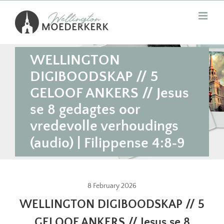
Skip
to
content
WELLINGTON
DIGIBOODSKAP // 5
GELOOF ANKERS // Jesus
se 8 gedagtes oor
vredevolle verhoudings
(audio) | Filippense 4:8‐9
8 February 2026
WELLINGTON DIGIBOODSKAP // 5
GELOOF ANKERS // Jesus se 8