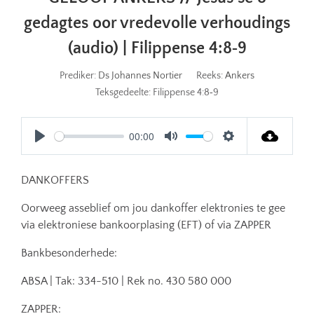
gedagtes oor vredevolle verhoudings
(audio) | Filippense 4:8‐9
Prediker:
Ds Johannes Nortier
Reeks:
Ankers
Teksgedeelte:
Filippense 4:8‐9
00:00
Play
Mute
Settings
DANKOFFERS
Oorweeg asseblief om jou dankoffer elektronies te gee
via elektroniese bankoorplasing (EFT) of via ZAPPER
Bankbesonderhede:
ABSA | Tak: 334-510 | Rek no. 430 580 000
ZAPPER: